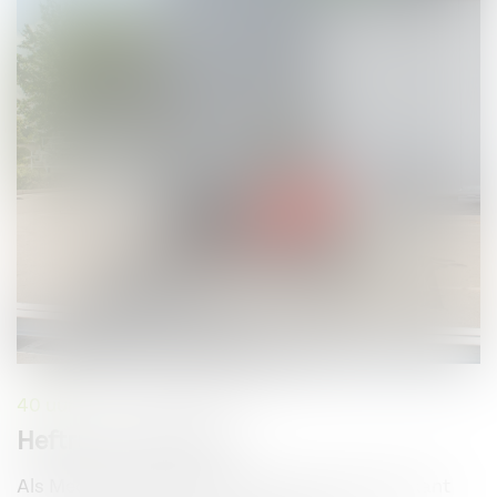
40 uur
Heftruckchauffeur
Als Medewerker Expeditie ken jij de logistieke kant