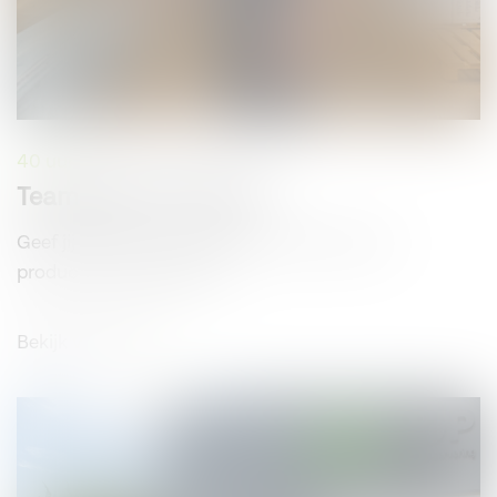
40 uur
Teamleider Productie
Geef jij binnenkort leiding aan ons team van
productiemedewerkers?
Bekijk vacature