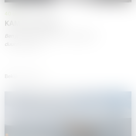
40 uur
KAM Coördinator
Ben jij scherp op kwaliteit, veiligheid en
duurzaamheid?
Bekijk vacature