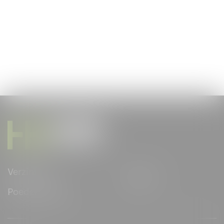
Verzinken
Duplex
Poedercoaten