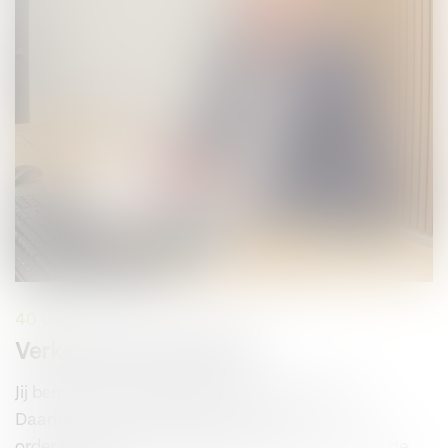
40 uur
Verkoper Binnendienst
Jij bent hét aanspreekpunt voor onze klanten.
Daarnaast ben je de schakel tussen
orderafhandeling, logistiek en jouw collega van de