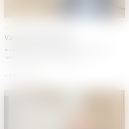
40 uur
Verkoper Buitendienst
Vanwege groei zoeken wij een enthousiaste en
leergierige Verkoper Buitendienst.
Bekijk vacature