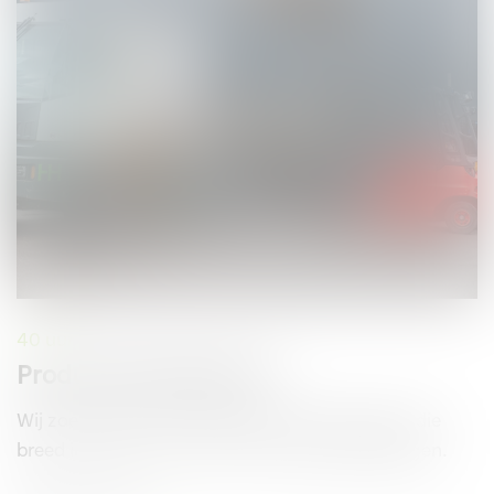
40 uur
Productiemedewerker
Wij zoeken een allround productiemedewerker die
breed inzetbaar is op diverse productieafdelingen.