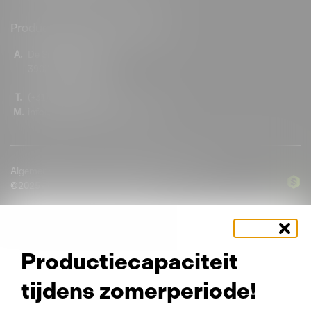
Productielocatie Veenendaal
A.
De Smalle Zijde 26
3903 LP Veenendaal
T.
(+31) 0342 410 202
M.
info@hopmetaalconservering.nl
Algemene leverings- en betalingsvoorwaarden
©2025 - HOP metaalconservering
Productiecapaciteit
tijdens zomerperiode!