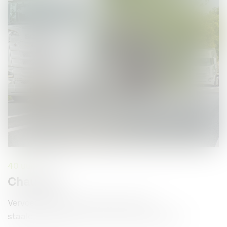
40 uur
Chauffeur
Vervoer jij binnenkort lange en brede
staalconstructies van en naar onze klanten?