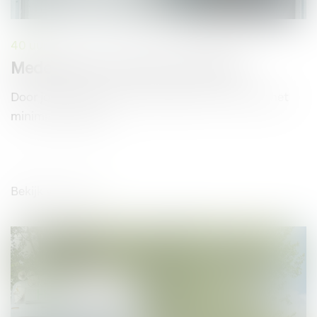
40 uur
Medewerker Technische Dienst
Door jouw skills worden storingen en uitval tot het
minimale beperkt!
Bekijk vacature