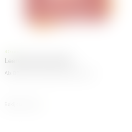
40 uur
Leerwerktraject (BBL)
Als BBL’er kan je bij Hop alle kanten op!
Bekijk vacature