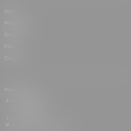
Home
Projecten
Over ons
FAQ
Contact
Hoofdkantoor
A.
Harselaarseweg 108
3771 MB Barneveld
T.
(+31) 0342 410 202
M.
info@hopmetaalconservering.nl